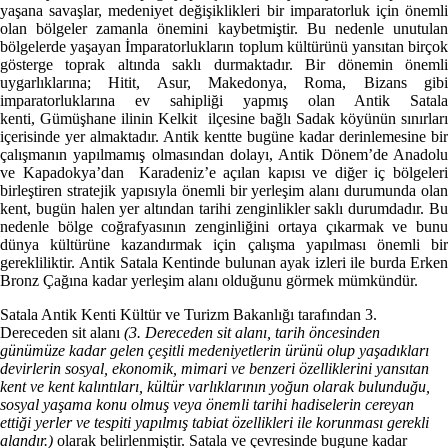
yaşana savaşlar, medeniyet değişiklikleri bir imparatorluk için önemli
olan bölgeler zamanla önemini kaybetmiştir. Bu nedenle unutulan
bölgelerde yaşayan İmparatorlukların toplum kültürünü yansıtan birçok
gösterge toprak altında saklı durmaktadır. Bir dönemin önemli
uygarlıklarına; Hitit, Asur, Makedonya, Roma, Bizans gibi
imparatorluklarına ev sahipliği yapmış olan Antik Satala
kenti, Gümüşhane ilinin Kelkit ilçesine bağlı Sadak köyünün sınırları
içerisinde yer almaktadır. Antik kentte bugüne kadar derinlemesine bir
çalışmanın yapılmamış olmasından dolayı, Antik Dönem’de Anadolu
ve Kapadokya’dan Karadeniz’e açılan kapısı ve diğer iç bölgeleri
birleştiren stratejik yapısıyla önemli bir yerleşim alanı durumunda olan
kent, bugün halen yer altından tarihi zenginlikler saklı durumdadır. Bu
nedenle bölge coğrafyasının zenginliğini ortaya çıkarmak ve bunu
dünya kültürüne kazandırmak için çalışma yapılması önemli bir
gerekliliktir.
Antik Satala Kentinde bulunan ayak izleri ile burda Erke
Bronz Çağına kadar yerleşim alanı olduğunu görmek mümkündür.
Satala Antik Kenti Kültür ve Turizm Bakanlığı tarafından 3.
Dereceden sit alanı
(3. Dereceden sit alanı, tarih öncesinden
günümüze kadar gelen çeşitli medeniyetlerin ürünü olup yaşadıkları
devirlerin sosyal, ekonomik, mimari ve benzeri özelliklerini yansıtan
kent ve kent kalıntıları, kültür varlıklarının yoğun olarak bulunduğu,
sosyal yaşama konu olmuş veya önemli tarihi hadiselerin cereyan
ettiği yerler ve tespiti yapılmış tabiat özellikleri ile korunması gerekli
alandır.)
olarak belirlenmiştir. Satala ve çevresinde bugune kadar