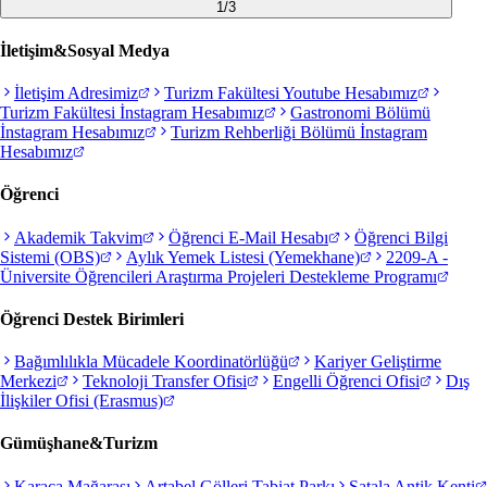
1
/
3
İletişim&Sosyal Medya
İletişim Adresimiz
Turizm Fakültesi Youtube Hesabımız
Turizm Fakültesi İnstagram Hesabımız
Gastronomi Bölümü
İnstagram Hesabımız
Turizm Rehberliği Bölümü İnstagram
Hesabımız
Öğrenci
Akademik Takvim
Öğrenci E-Mail Hesabı
Öğrenci Bilgi
Sistemi (OBS)
Aylık Yemek Listesi (Yemekhane)
2209-A -
Üniversite Öğrencileri Araştırma Projeleri Destekleme Programı
Öğrenci Destek Birimleri
Bağımlılıkla Mücadele Koordinatörlüğü
Kariyer Geliştirme
Merkezi
Teknoloji Transfer Ofisi
Engelli Öğrenci Ofisi
Dış
İlişkiler Ofisi (Erasmus)
Gümüşhane&Turizm
Karaca Mağarası
Artabel Gölleri Tabiat Parkı
Satala Antik Kenti